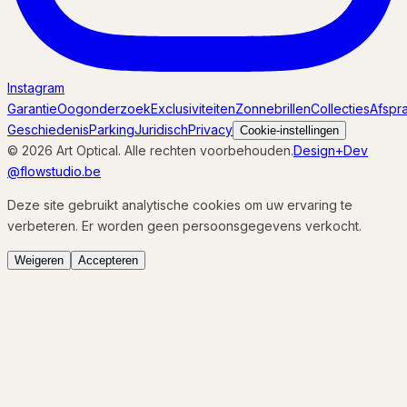
Instagram
Garantie
Oogonderzoek
Exclusiviteiten
Zonnebrillen
Collecties
Afspr
Geschiedenis
Parking
Juridisch
Privacy
Cookie-instellingen
© 2026 Art Optical. Alle rechten voorbehouden.
Design+Dev
@flowstudio.be
Deze site gebruikt analytische cookies om uw ervaring te
verbeteren. Er worden geen persoonsgegevens verkocht.
Weigeren
Accepteren